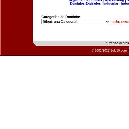
Registro de Dominios
|
Web Hosting
|
D
Dominios Expirados
|
Industrias
|
Indu
Categorías de Dominio:
[Pág. princi
** Precios expre
© 2002/2022 Solo10.com