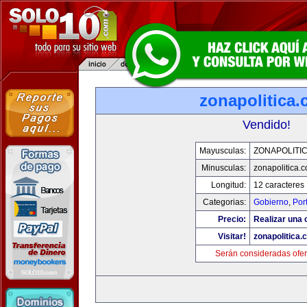
zonapolitica
Vendido!
Mayusculas:
ZONAPOLITI
Minusculas:
zonapolitica.
Longitud:
12 caracteres
Categorias:
Gobierno
,
Por
Precio:
Realizar una o
Visitar!
zonapolitica.
Serán consideradas ofer