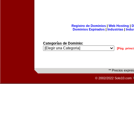
Registro de Dominios
|
Web Hosting
|
D
Dominios Expirados
|
Industrias
|
Indu
Categorías de Dominio:
[Pág. princi
** Precios expre
© 2002/2022 Solo10.com