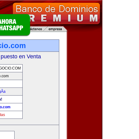
cio.com
 puesto en Venta
GOCIO.COM
o.com
Ã­a
a!
io.com
tas