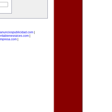
anunciospublicidad.com
|
ntabienesraices.com
|
empresa.com
|