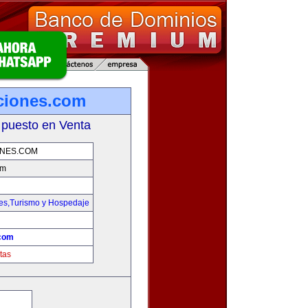
ciones.com
 puesto en Venta
NES.COM
om
jes,Turismo y Hospedaje
com
tas