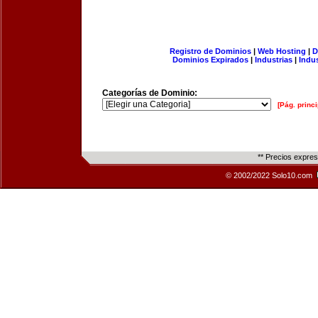
Registro de Dominios
|
Web Hosting
|
D
Dominios Expirados
|
Industrias
|
Indu
Categorías de Dominio:
[Pág. princi
** Precios expre
© 2002/2022 Solo10.com