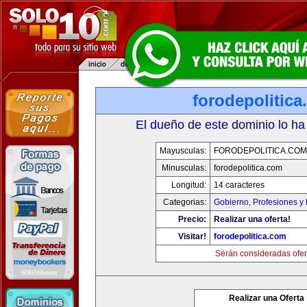
forodepolitic
El dueño de este dominio lo ha
Mayusculas:
FORODEPOLITICA.COM
Minusculas:
forodepolitica.com
Longitud:
14 caracteres
Categorias:
Gobierno
,
Profesiones y
Precio:
Realizar una oferta!
Visitar!
forodepolitica.com
Serán consideradas ofer
Realizar una Oferta