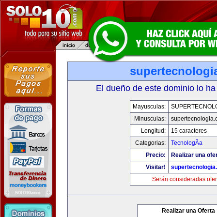
supertecnologi
El dueño de este dominio lo ha
Mayusculas:
SUPERTECNOL
Minusculas:
supertecnologia
Longitud:
15 caracteres
Categorias:
TecnologÃ­a
Precio:
Realizar una ofe
Visitar!
supertecnologia
Serán consideradas ofer
Realizar una Oferta