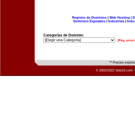
Registro de Dominios
|
Web Hosting
|
D
Dominios Expirados
|
Industrias
|
Indu
Categorías de Dominio:
[Pág. princi
** Precios expre
© 2002/2022 Solo10.com