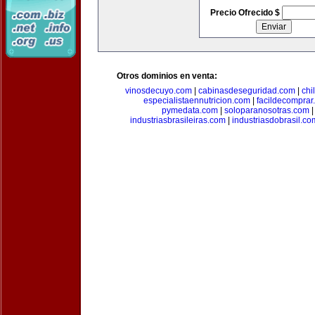
Precio Ofrecido $
Otros dominios en venta:
vinosdecuyo.com
|
cabinasdeseguridad.com
|
chi
especialistaennutricion.com
|
facildecomprar
pymedata.com
|
soloparanosotras.com
industriasbrasileiras.com
|
industriasdobrasil.co