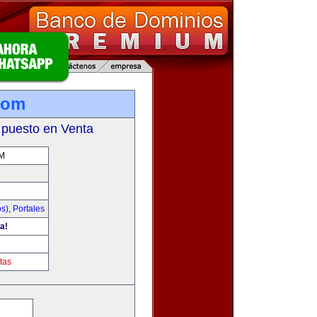
com
 puesto en Venta
M
os)
,
Portales
a!
tas