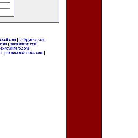
lesoft.com
|
clickpymes.com
|
.com
|
muyfamoso.com
|
|
exitoydinero.com
|
m
|
promociondesitios.com
|