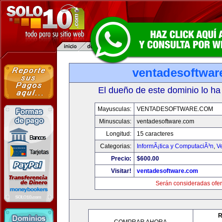
ventadesoftwar
El dueño de este dominio lo ha
Mayusculas:
VENTADESOFTWARE.COM
Minusculas:
ventadesoftware.com
Longitud:
15 caracteres
Categorias:
InformÃ¡tica y ComputaciÃ³n
,
V
Precio:
$600.00
Visitar!
ventadesoftware.com
Serán consideradas ofer
R