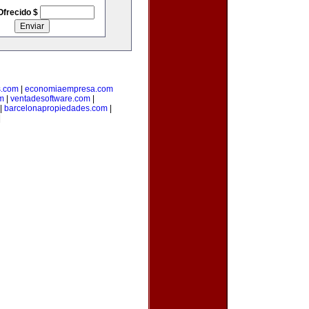
Ofrecido $
s.com
|
economiaempresa.com
m
|
ventadesoftware.com
|
|
barcelonapropiedades.com
|
|