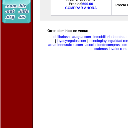
COMPRAR AHORA
Precio $
600.00
Precio 
COMPRAR AHORA
Otros dominios en venta:
inmobiliariasnicaragua.com
|
inmobiliariashondura
|
joyasyregalos.com
|
tecnologiayseguridad.co
areabienesraices.com
|
asociaciondecompras.com
cadenasdevalor.com