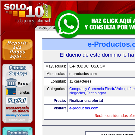
e-Productos.
El dueño de este dominio lo ha
Mayusculas:
E-PRODUCTOS.COM
Minusculas:
e-productos.com
Longitud:
11 caracteres
Categorias:
Compras y Comercio ElectrÃ³nico
,
Info
Negocios
,
TecnologÃ­a
Precio:
Realizar una oferta!
Visitar!
e-productos.com
Serán consideradas ofer