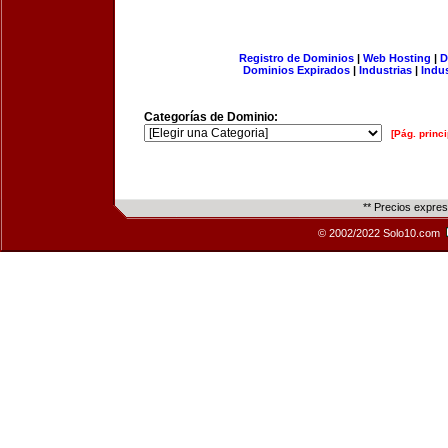
Registro de Dominios
|
Web Hosting
|
D
Dominios Expirados
|
Industrias
|
Indu
Categorías de Dominio:
[Pág. princi
** Precios expre
© 2002/2022 Solo10.com