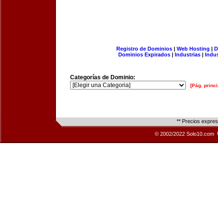
Registro de Dominios
|
Web Hosting
|
D
Dominios Expirados
|
Industrias
|
Indu
Categorías de Dominio:
[Pág. princi
** Precios expre
© 2002/2022 Solo10.com