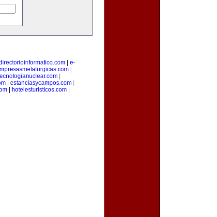
directorioinformatico.com
|
e-
mpresasmetalurgicas.com
|
tecnologianuclear.com
|
om
|
estanciasycampos.com
|
com
|
hotelesturisticos.com
|