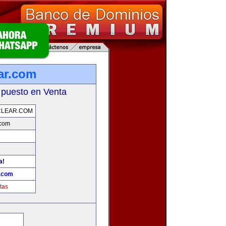
ar.com
 puesto en Venta
CLEAR.COM
.com
a!
r.com
tas