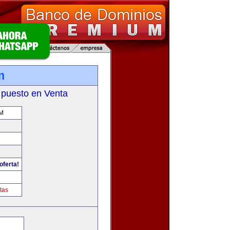
m
 puesto en Venta
M
oferta!
tas