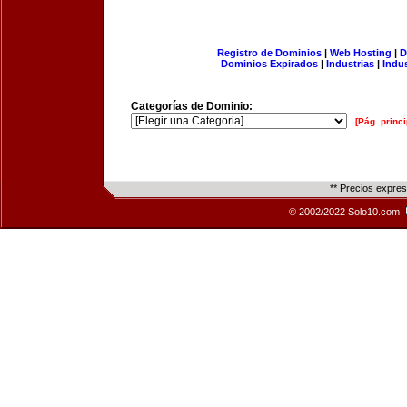
Registro de Dominios
|
Web Hosting
|
D
Dominios Expirados
|
Industrias
|
Indu
Categorías de Dominio:
[Pág. princi
** Precios expre
© 2002/2022 Solo10.com