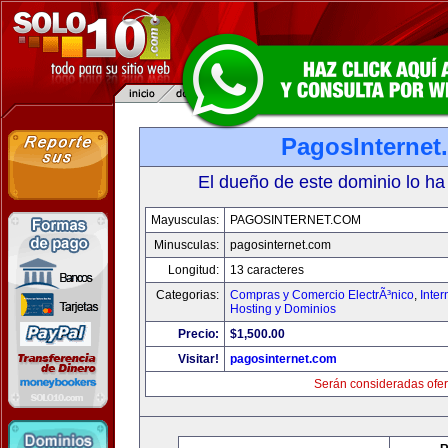
PagosInternet
El dueño de este dominio lo ha
Mayusculas:
PAGOSINTERNET.COM
Minusculas:
pagosinternet.com
Longitud:
13 caracteres
Categorias:
Compras y Comercio ElectrÃ³nico
,
Inter
Hosting y Dominios
Precio:
$1,500.00
Visitar!
pagosinternet.com
Serán consideradas ofer